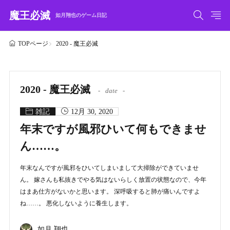
魔王必滅
如月翔也のゲーム日記
2020 - 魔王必滅
TOPページ
2020 - 魔王必滅
date
雑記
12月 30, 2020
年末ですが風邪ひいて何もできませ
ん……。
年末なんですが風邪をひいてしまいまして大掃除ができていませ
ん。 嫁さんも私抜きでやる気はないらしく放置の状態なので、今年
はまあ仕方がないかと思います。 深呼吸すると肺が痛いんですよ
ね……。 悪化しないように養生します。
如月 翔也