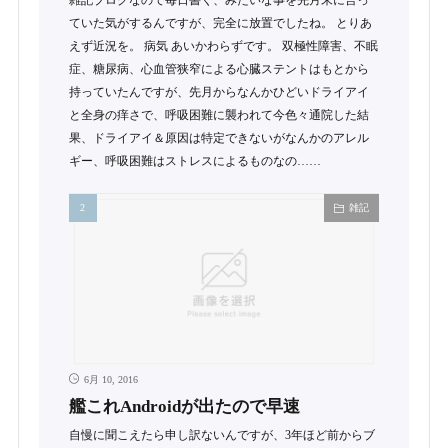
雑記ブログなので毎日書く、みたいな事を先月末に言っ
ていた気がするんですが、完全に放置でしたね。 とりあ
えず近況を。 病気 あいかわらずです。 双極性障害、不眠
症、糖尿病、心血管狭窄による心臓ステントはもとから
持っていたんですが、先月からなんかひどいドライアイ
と全身の痒さで、呼吸困難に襲われて今色々通院した結
果、ドライアイ＆原因は特定できないがなんかのアレル
ギー、呼吸困難はストレスによるものなの……
雑記
6月 10, 2016
艦これAndroidが出たので早速
自慢に聞こえたら申し訳ないんですが、3年ほど前からブ