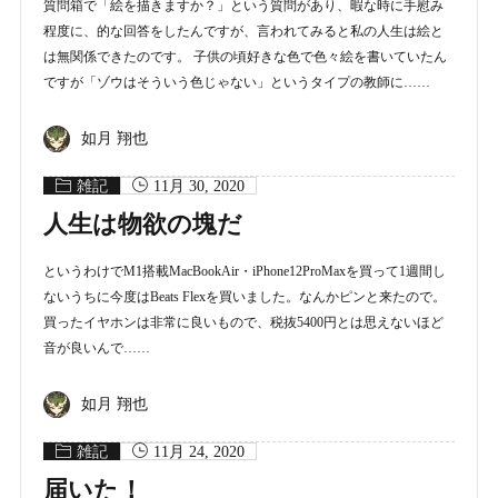
質問箱で「絵を描きますか？」という質問があり、暇な時に手慰み
程度に、的な回答をしたんですが、言われてみると私の人生は絵と
は無関係できたのです。 子供の頃好きな色で色々絵を書いていたん
ですが「ゾウはそういう色じゃない」というタイプの教師に……
如月 翔也
雑記
11月 30, 2020
人生は物欲の塊だ
というわけでM1搭載MacBookAir・iPhone12ProMaxを買って1週間し
ないうちに今度はBeats Flexを買いました。なんかピンと来たので。
買ったイヤホンは非常に良いもので、税抜5400円とは思えないほど
音が良いんで……
如月 翔也
雑記
11月 24, 2020
届いた！