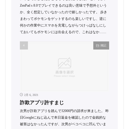
ZenPad s 8.0でプレイできるのは良い意味で予想外という
か、全く想定していなかったので嬉しかったです。 歩き
まわってポケモンをゲットするのも楽しいですし、逆に
何かの作業中にスマホを充電しながらつけっぱなしにし
ておいてもポケモンには出会えるので、これはなか……
雑記
2月 6, 2021
詐欺アプリ許すまじ
次男が詐欺アプリを踏んで32000円の請求が来ました。 昨
日Googleにねじ込んで本日返金を確認したので金銭的な
被害はなかったんですが、次男がベコベコに凹んでいま