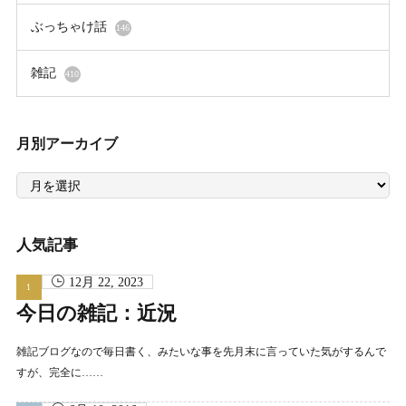
ぶっちゃけ話
146
雑記
410
月別アーカイブ
月
別
ア
ー
カ
イ
人気記事
ブ
12月 22, 2023
今日の雑記：近況
雑記ブログなので毎日書く、みたいな事を先月末に言っていた気がするんで
すが、完全に……