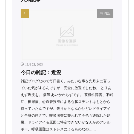
雑記
12月 22, 2023
今日の雑記：近況
雑記ブログなので毎日書く、みたいな事を先月末に言っ
ていた気がするんですが、完全に放置でしたね。 とりあ
えず近況を。 病気 あいかわらずです。 双極性障害、不眠
症、糖尿病、心血管狭窄による心臓ステントはもとから
持っていたんですが、先月からなんかひどいドライアイ
と全身の痒さで、呼吸困難に襲われて今色々通院した結
果、ドライアイ＆原因は特定できないがなんかのアレル
ギー、呼吸困難はストレスによるものなの……