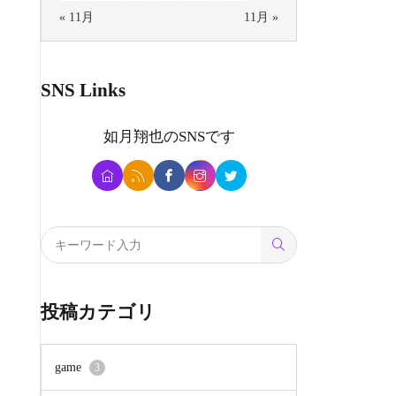
« 11月
11月 »
SNS Links
如月翔也
のSNSです
投稿カテゴリ
game
3