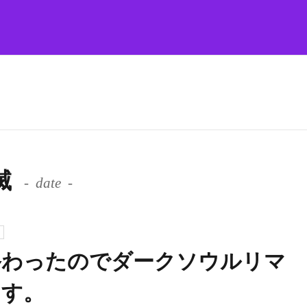
必滅
date
終わったのでダークソウルリマ
ます。