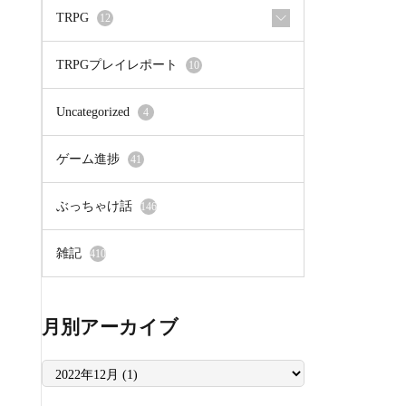
TRPG
12
TRPGプレイレポート
10
Uncategorized
4
ゲーム進捗
41
ぶっちゃけ話
146
雑記
410
月別アーカイブ
月
別
ア
ー