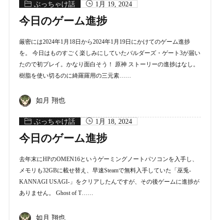
ぶっちゃけ話
1月 19, 2024
今日のゲーム進捗
厳密には2024年1月18日から2024年1月19日にかけてのゲーム進捗
を。 今日はものすごく楽しみにしていたバルダーズ・ゲート3が届い
たので初プレイ。かなり面白そう！ 原神 ストーリーの進捗はなし。
樹脂を使い切るのに綺羅羅用の三元素……
如月 翔也
ぶっちゃけ話
1月 18, 2024
今日のゲーム進捗
去年末にHPのOMEN16というゲーミングノートパソコンを入手し、
メモリも32GBに載せ替え、早速Steamで無料入手していた「巫兎-
KANNAGI USAGI-」をクリアしたんですが、その後ゲームに進捗が
ありません。 Ghost of T……
如月 翔也