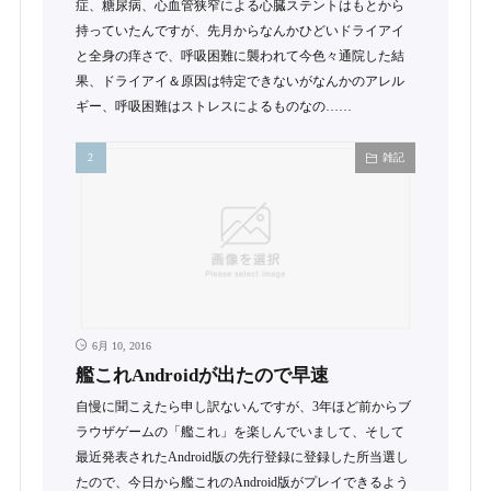
症、糖尿病、心血管狭窄による心臓ステントはもとから
持っていたんですが、先月からなんかひどいドライアイ
と全身の痒さで、呼吸困難に襲われて今色々通院した結
果、ドライアイ＆原因は特定できないがなんかのアレル
ギー、呼吸困難はストレスによるものなの……
雑記
6月 10, 2016
艦これAndroidが出たので早速
自慢に聞こえたら申し訳ないんですが、3年ほど前からブ
ラウザゲームの「艦これ」を楽しんでいまして、そして
最近発表されたAndroid版の先行登録に登録した所当選し
たので、今日から艦これのAndroid版がプレイできるよう