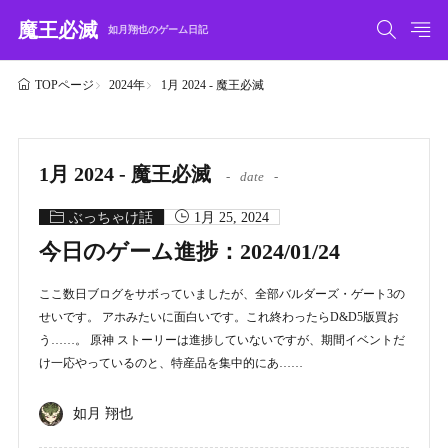
魔王必滅
如月翔也のゲーム日記
2024年
1月 2024 - 魔王必滅
TOPページ
1月 2024 - 魔王必滅
date
ぶっちゃけ話
1月 25, 2024
今日のゲーム進捗：2024/01/24
ここ数日ブログをサボっていましたが、全部バルダーズ・ゲート3の
せいです。 アホみたいに面白いです。これ終わったらD&D5版買お
う……。 原神 ストーリーは進捗していないですが、期間イベントだ
け一応やっているのと、特産品を集中的にあ……
如月 翔也