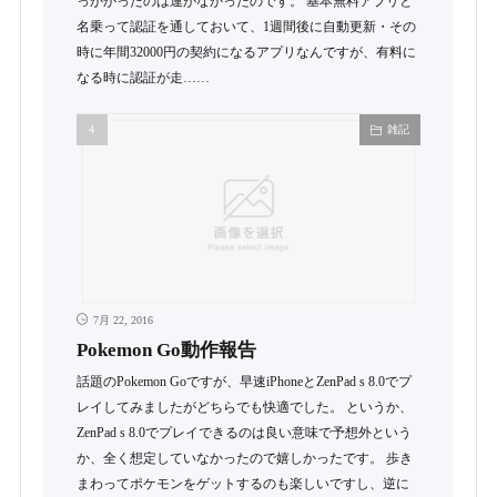
っかかったのは運がなかったのです。 基本無料アプリと
名乗って認証を通しておいて、1週間後に自動更新・その
時に年間32000円の契約になるアプリなんですが、有料に
なる時に認証が走……
雑記
7月 22, 2016
Pokemon Go動作報告
話題のPokemon Goですが、早速iPhoneとZenPad s 8.0でプ
レイしてみましたがどちらでも快適でした。 というか、
ZenPad s 8.0でプレイできるのは良い意味で予想外という
か、全く想定していなかったので嬉しかったです。 歩き
まわってポケモンをゲットするのも楽しいですし、逆に