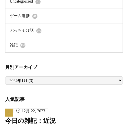
Uncategorized
4
ゲーム進捗
41
ぶっちゃけ話
146
雑記
410
月別アーカイブ
月
別
ア
ー
カ
イ
人気記事
ブ
12月 22, 2023
今日の雑記：近況