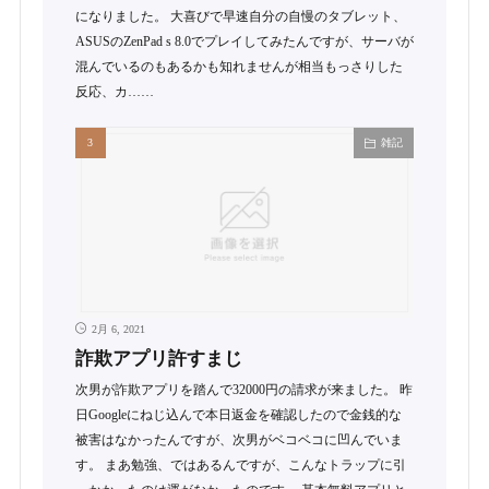
になりました。 大喜びで早速自分の自慢のタブレット、
ASUSのZenPad s 8.0でプレイしてみたんですが、サーバが
混んでいるのもあるかも知れませんが相当もっさりした
反応、カ……
雑記
2月 6, 2021
詐欺アプリ許すまじ
次男が詐欺アプリを踏んで32000円の請求が来ました。 昨
日Googleにねじ込んで本日返金を確認したので金銭的な
被害はなかったんですが、次男がベコベコに凹んでいま
す。 まあ勉強、ではあるんですが、こんなトラップに引