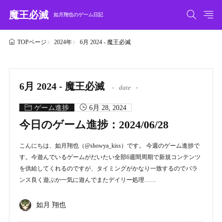
魔王必滅
如月翔也のゲーム日記
2024年
6月 2024 - 魔王必滅
TOPページ
6月 2024 - 魔王必滅
date
ゲーム進捗
6月 28, 2024
今日のゲーム進捗：2024/06/28
こんにちは、如月翔也（@showya_kiss）です。 今週のゲーム進捗で
す。今遊んでいるゲームがだいたい全部6週間周期で新規コンテンツ
を供給してくれるのですが、タイミングがかなり一致するのでバラ
ンス良く遊ぶか一気に遊んでまたデイリー処理……
如月 翔也