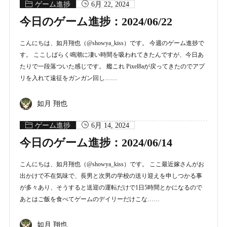
ゲーム進捗
6月 22, 2024
今日のゲーム進捗：2024/06/22
こんにちは、如月翔也（@showya_kiss）です。 今週のゲーム進捗で
す。 ここしばらく鳴潮に凄い時間を吸われてきたんですが、今日あ
たりで一段落ついた感じです。 艦これ Pixel8aが戻ってきたのでアプ
リを入れて遠征をガンガン回し……
如月 翔也
ゲーム進捗
6月 14, 2024
今日のゲーム進捗：2024/06/14
こんにちは、如月翔也（@showya_kiss）です。 ここ最近嫁さんがお
出かけで不在気味で、長男と次男の学校の送り迎えを申しつかる事
が多々あり、そうすると送迎の運転だけで1日5時間とかになるので
あとはご飯を食べてゲームのデイリーだけこな……
如月 翔也