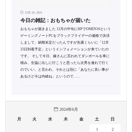
12月 24, 2023
今日の雑記：おもちゃが届いた
おもちゃが届きました 12月の中旬にHPでOMEN16という
ゲーミングノートPCをブラックフライデーの価格で決済
しまして、納期未定だったんですが先週くらいに「12月
25日到着予定」というインフォメーションが来ていたの
です。 そして今日、嫁さんに言われてダンボールを車に
積み、生協に出しに行こうと思ったら次男を連れて行く
のでいい、と言われ、それとは別に「あなたに良い事が
あるけど今は内緒ね」というので……
2024年6月
月
火
水
木
金
土
日
1
2