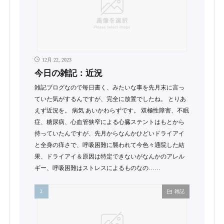
12月 22, 2023
今日の雑記：近況
雑記ブログなので毎日書く、みたいな事を先月末に言っ
ていた気がするんですが、完全に放置でしたね。 とりあ
えず近況を。 病気 あいかわらずです。 双極性障害、不眠
症、糖尿病、心血管狭窄による心臓ステントはもとから
持っていたんですが、先月からなんかひどいドライアイ
と全身の痒さで、呼吸困難に襲われて今色々通院した結
果、ドライアイ＆原因は特定できないがなんかのアレル
ギー、呼吸困難はストレスによるものなの……
雑記