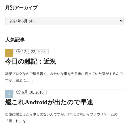
月別アーカイブ
月
別
ア
ー
カ
イ
人気記事
ブ
12月 22, 2023
今日の雑記：近況
雑記ブログなので毎日書く、みたいな事を先月末に言っていた気がするんで
すが、完全に……
6月 10, 2016
艦これAndroidが出たので早速
自慢に聞こえたら申し訳ないんですが、3年ほど前からブラウザゲームの
「艦これ」を……