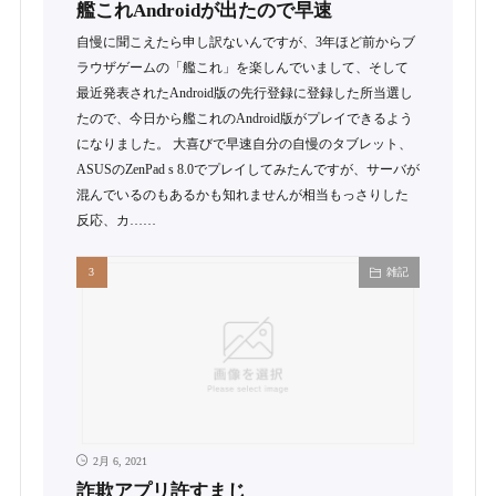
艦これAndroidが出たので早速
自慢に聞こえたら申し訳ないんですが、3年ほど前からブ
ラウザゲームの「艦これ」を楽しんでいまして、そして
最近発表されたAndroid版の先行登録に登録した所当選し
たので、今日から艦これのAndroid版がプレイできるよう
になりました。 大喜びで早速自分の自慢のタブレット、
ASUSのZenPad s 8.0でプレイしてみたんですが、サーバが
混んでいるのもあるかも知れませんが相当もっさりした
反応、カ……
雑記
2月 6, 2021
詐欺アプリ許すまじ