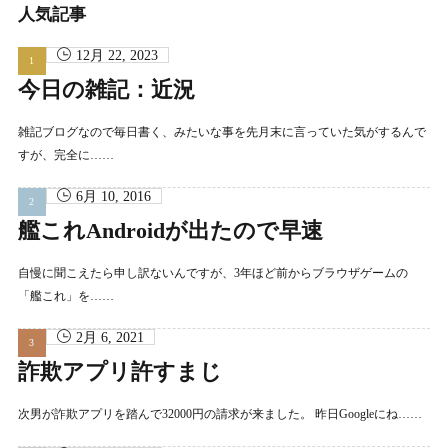
イ
人気記事
ブ
12月 22, 2023
今日の雑記：近況
雑記ブログなので毎日書く、みたいな事を先月末に言っていた気がするんで
すが、完全に……
6月 10, 2016
艦これAndroidが出たので早速
自慢に聞こえたら申し訳ないんですが、3年ほど前からブラウザゲームの
「艦これ」を……
2月 6, 2021
詐欺アプリ許すまじ
次男が詐欺アプリを踏んで32000円の請求が来ました。 昨日Googleにね……