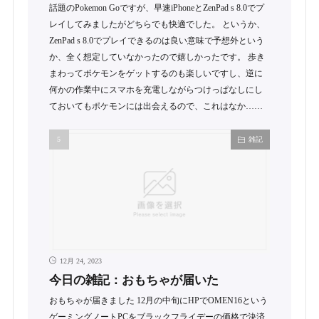
話題のPokemon Goですが、早速iPhoneとZenPad s 8.0でプ
レイしてみましたがどちらでも快適でした。 というか、
ZenPad s 8.0でプレイできるのは良い意味で予想外という
か、全く想定していなかったので嬉しかったです。 歩き
まわってポケモンをゲットするのも楽しいですし、逆に
何かの作業中にスマホを充電しながらつけっぱなしにし
ておいてもポケモンには出会えるので、これはなか……
雑記
12月 24, 2023
今日の雑記：おもちゃが届いた
おもちゃが届きました 12月の中旬にHPでOMEN16という
ゲーミングノートPCをブラックフライデーの価格で決済