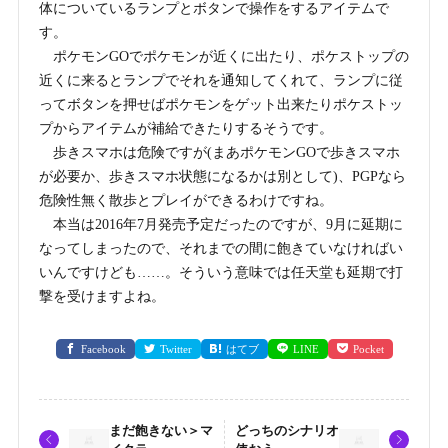
体についているランプとボタンで操作をするアイテムで
す。
ポケモンGOでポケモンが近くに出たり、ポケストップの
近くに来るとランプでそれを通知してくれて、ランプに従
ってボタンを押せばポケモンをゲット出来たりポケストッ
プからアイテムが補給できたりするそうです。
歩きスマホは危険ですが(まあポケモンGOで歩きスマホ
が必要か、歩きスマホ状態になるかは別として)、PGPなら
危険性無く散歩とプレイができるわけですね。
本当は2016年7月発売予定だったのですが、9月に延期に
なってしまったので、それまでの間に飽きていなければい
いんですけども……。そういう意味では任天堂も延期で打
撃を受けますよね。
Facebook
Twitter
はてブ
LINE
Pocket
まだ飽きない＞マ
どっちのシナリオ