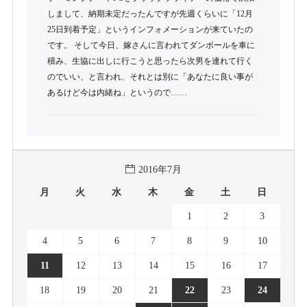
しまして、納期未定だったんですが先週くらいに「12月
25日到着予定」というインフォメーションが来ていたの
です。 そして今日、嫁さんに言われてダンボールを車に
積み、生協に出しに行こうと思ったら次男を連れて行く
のでいい、と言われ、それとは別に「あなたに良い事が
あるけど今は内緒ね」というので……
2016年7月
月
火
水
木
金
土
日
1
2
3
4
5
6
7
8
9
10
11
12
13
14
15
16
17
18
19
20
21
22
23
24