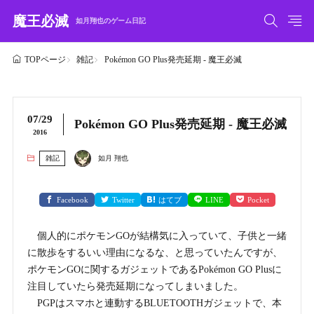
魔王必滅
如月翔也のゲーム日記
雑記
Pokémon GO Plus発売延期 - 魔王必滅
TOPページ
07/29
Pokémon GO Plus発売延期 - 魔王必滅
2016
雑記
如月 翔也
Facebook
Twitter
はてブ
LINE
Pocket
個人的にポケモンGOが結構気に入っていて、子供と一緒
に散歩をするいい理由になるな、と思っていたんですが、
ポケモンGOに関するガジェットであるPokémon GO Plusに
注目していたら発売延期になってしまいました。
PGPはスマホと連動するBLUETOOTHガジェットで、本