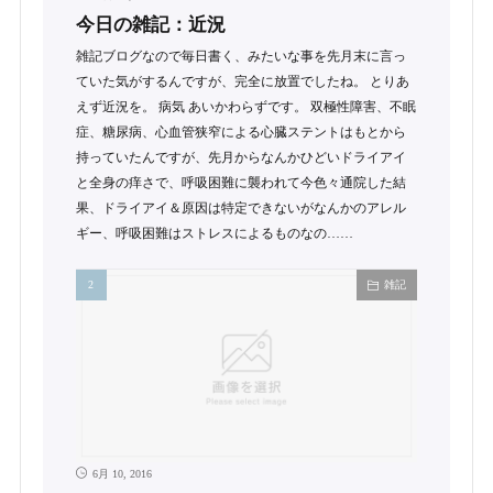
今日の雑記：近況
雑記ブログなので毎日書く、みたいな事を先月末に言っ
ていた気がするんですが、完全に放置でしたね。 とりあ
えず近況を。 病気 あいかわらずです。 双極性障害、不眠
症、糖尿病、心血管狭窄による心臓ステントはもとから
持っていたんですが、先月からなんかひどいドライアイ
と全身の痒さで、呼吸困難に襲われて今色々通院した結
果、ドライアイ＆原因は特定できないがなんかのアレル
ギー、呼吸困難はストレスによるものなの……
雑記
6月 10, 2016