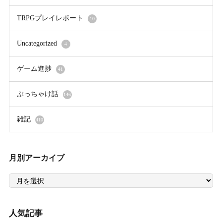
TRPGプレイレポート
10
Uncategorized
4
ゲーム進捗
41
ぶっちゃけ話
146
雑記
410
月別アーカイブ
月
別
ア
ー
カ
イ
人気記事
ブ