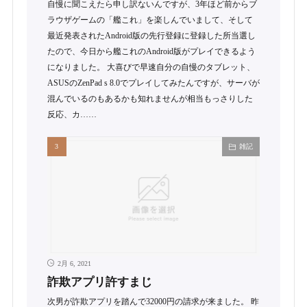
自慢に聞こえたら申し訳ないんですが、3年ほど前からブ
ラウザゲームの「艦これ」を楽しんでいまして、そして
最近発表されたAndroid版の先行登録に登録した所当選し
たので、今日から艦これのAndroid版がプレイできるよう
になりました。 大喜びで早速自分の自慢のタブレット、
ASUSのZenPad s 8.0でプレイしてみたんですが、サーバが
混んでいるのもあるかも知れませんが相当もっさりした
反応、カ……
雑記
2月 6, 2021
詐欺アプリ許すまじ
次男が詐欺アプリを踏んで32000円の請求が来ました。 昨