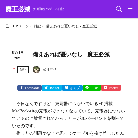
魔王必滅
如月翔也のゲーム日記
雑記
備えあれば憂いなし - 魔王必滅
TOPページ
07/19
備えあれば憂いなし - 魔王必滅
2021
雑記
如月 翔也
Facebook
Twitter
はてブ
LINE
Pocket
今日なんですけど、充電器につないでいるM1搭載
MacBookAirの充電ができなくなっていて、充電器につない
でいるのに放電されてバッテリーが30パーセントを割って
いたのです。
指し方の問題かな？と思ってケーブルを抜き差ししたん