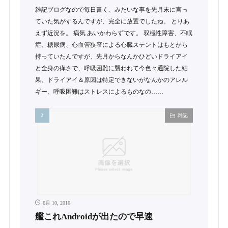
雑記ブログなので毎日書く、みたいな事を先月末に言っ
ていた気がするんですが、完全に放置でしたね。 とりあ
えず近況を。 病気 あいかわらずです。 双極性障害、不眠
症、糖尿病、心血管狭窄による心臓ステントはもとから
持っていたんですが、先月からなんかひどいドライアイ
と全身の痒さで、呼吸困難に襲われて今色々通院した結
果、ドライアイ＆原因は特定できないがなんかのアレル
ギー、呼吸困難はストレスによるものなの……
雑記
6月 10, 2016
艦これAndroidが出たので早速