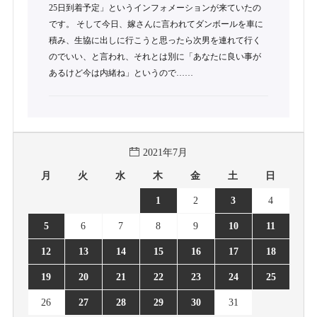
25日到着予定」というインフォメーションが来ていたの
です。 そして今日、嫁さんに言われてダンボールを車に
積み、生協に出しに行こうと思ったら次男を連れて行く
のでいい、と言われ、それとは別に「あなたに良い事が
あるけど今は内緒ね」というので……
2021年7月
月
火
水
木
金
土
日
1
2
3
4
5
6
7
8
9
10
11
12
13
14
15
16
17
18
19
20
21
22
23
24
25
26
27
28
29
30
31