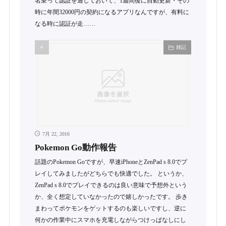
名乗って認証を通しておいて、1週間後に自動更新・その
時に年間32000円の契約になるアプリなんですが、有料に
なる時に認証が走……
雑記
7月 22, 2016
Pokemon Go動作報告
話題のPokemon Goですが、早速iPhoneとZenPad s 8.0でプ
レイしてみましたがどちらでも快適でした。 というか、
ZenPad s 8.0でプレイできるのは良い意味で予想外という
か、全く想定していなかったので嬉しかったです。 歩き
まわってポケモンをゲットするのも楽しいですし、逆に
何かの作業中にスマホを充電しながらつけっぱなしにし