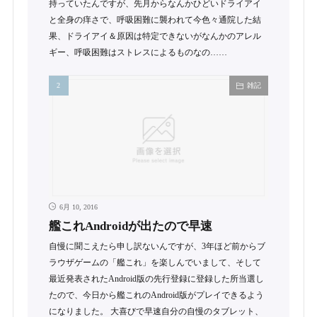
持っていたんですが、先月からなんかひどいドライアイ
と全身の痒さで、呼吸困難に襲われて今色々通院した結
果、ドライアイ＆原因は特定できないがなんかのアレル
ギー、呼吸困難はストレスによるものなの……
雑記
6月 10, 2016
艦これAndroidが出たので早速
自慢に聞こえたら申し訳ないんですが、3年ほど前からブ
ラウザゲームの「艦これ」を楽しんでいまして、そして
最近発表されたAndroid版の先行登録に登録した所当選し
たので、今日から艦これのAndroid版がプレイできるよう
になりました。 大喜びで早速自分の自慢のタブレット、