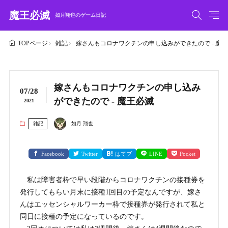
魔王必滅
如月翔也のゲーム日記
雑記
嫁さんもコロナワクチンの申し込みができたので - 魔
TOPページ
嫁さんもコロナワクチンの申し込み
07/28
ができたので - 魔王必滅
2021
雑記
如月 翔也
Facebook
Twitter
はてブ
LINE
Pocket
私は障害者枠で早い段階からコロナワクチンの接種券を
発行してもらい月末に接種1回目の予定なんですが、嫁さ
んはエッセンシャルワーカー枠で接種券が発行されて私と
同日に接種の予定になっているのです。