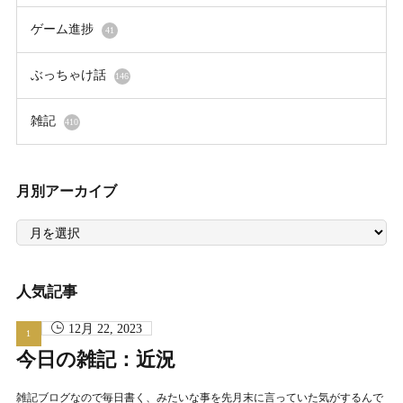
ゲーム進捗
41
ぶっちゃけ話
146
雑記
410
月別アーカイブ
月
別
ア
ー
カ
イ
人気記事
ブ
12月 22, 2023
今日の雑記：近況
雑記ブログなので毎日書く、みたいな事を先月末に言っていた気がするんで