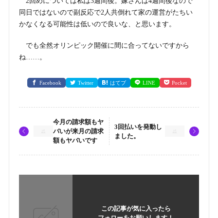
2回めについては私は3週間後。嫁さんは4週間後なので
同日ではないので副反応で2人共倒れて家の運営がたちい
かなくなる可能性は低いので良いな、と思います。
でも全然オリンピック開催に間に合ってないですから
ね……。
Facebook
Twitter
はてブ
LINE
Pocket
今月の請求額もヤ
3回払いを発動し
バいが来月の請求
ました。
額もヤバいです
この記事が気に入ったら
フォローをお願いします！