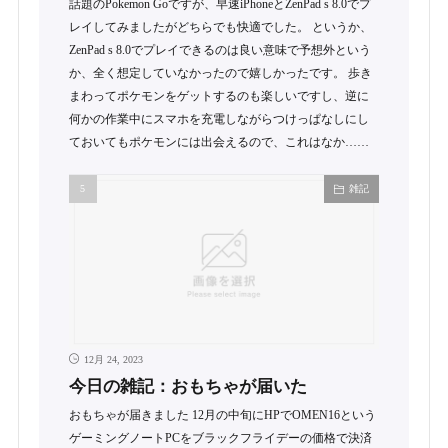
話題のPokemon Goですが、早速iPhoneとZenPad s 8.0でプ
レイしてみましたがどちらでも快適でした。 というか、
ZenPad s 8.0でプレイできるのは良い意味で予想外という
か、全く想定していなかったので嬉しかったです。 歩き
まわってポケモンをゲットするのも楽しいですし、逆に
何かの作業中にスマホを充電しながらつけっぱなしにし
ておいてもポケモンには出会えるので、これはなか……
雑記
12月 24, 2023
今日の雑記：おもちゃが届いた
おもちゃが届きました 12月の中旬にHPでOMEN16という
ゲーミングノートPCをブラックフライデーの価格で決済