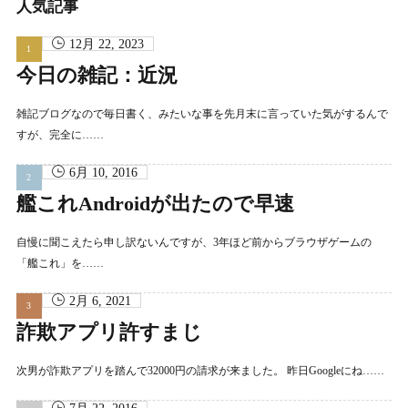
人気記事
ブ
12月 22, 2023
今日の雑記：近況
雑記ブログなので毎日書く、みたいな事を先月末に言っていた気がするんで
すが、完全に……
6月 10, 2016
艦これAndroidが出たので早速
自慢に聞こえたら申し訳ないんですが、3年ほど前からブラウザゲームの
「艦これ」を……
2月 6, 2021
詐欺アプリ許すまじ
次男が詐欺アプリを踏んで32000円の請求が来ました。 昨日Googleにね……