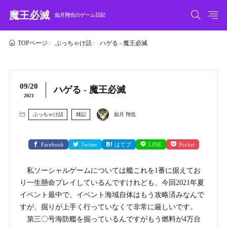
魔王必滅
如月翔也のゲーム日記
ぶっちゃけ話
ハゲる - 魔王必滅
TOPページ
09/20
ハゲる - 魔王必滅
2021
ぶっちゃけ話
雑記
如月 翔也
Facebook
Twitter
はてブ
LINE
Pocket
私ソーシャルゲームについては艦これを1番に据えてお
り一生懸命プレイしているんですけれども、今回2021年夏
イベント最中で、イベント海域自体はもう攻略済みなんで
すが、掘りが上手く行っていなくて非常に厳しいです。
第三〇号海防艦を掘っているんですがもう燃料が4万台