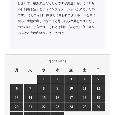
しまして、納期未定だったんですが先週くらいに「12月
25日到着予定」というインフォメーションが来ていたの
です。 そして今日、嫁さんに言われてダンボールを車に
積み、生協に出しに行こうと思ったら次男を連れて行く
のでいい、と言われ、それとは別に「あなたに良い事が
あるけど今は内緒ね」というので……
2021年9月
月
火
水
木
金
土
日
1
2
3
4
5
6
7
8
9
10
11
12
13
14
15
16
17
18
19
20
21
22
23
24
25
26