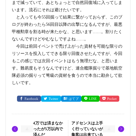
まで減っていて、あとちょっとで自然回復域に入ってしま
います。流石にそれは避けたいです。
と入っても今55回掘って結果に繋がっておらず、このブ
ログが終わったら56回目以降の出撃になるんですが、最悪
甲種勲章を割る時が来たかな、と思います……。割りたく
ないんですけどやむなしですよね……。
今回は前回イベントで禿げ上がった資材を可能な限りの
リソースを投入してできる限り回復させたんですが、今回
もこの感じでは次回イベントはもう無理だな、と思いま
す。難易度もそうなんですけど、連合艦隊掘りで基地航空
隊必須の掘りって弩級の資材を食うので本当に勘弁して欲
しいです。
Facebook
Twitter
はてブ
LINE
Pocket
4万では済まなか
アドセンスは上手
ったが5万以内で
く行っていないが
済んだ
集客は出来ている