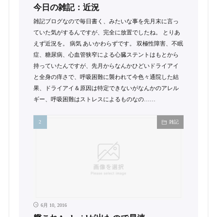
今日の雑記：近況
雑記ブログなので毎日書く、みたいな事を先月末に言っ
ていた気がするんですが、完全に放置でしたね。 とりあ
えず近況を。 病気 あいかわらずです。 双極性障害、不眠
症、糖尿病、心血管狭窄による心臓ステントはもとから
持っていたんですが、先月からなんかひどいドライアイ
と全身の痒さで、呼吸困難に襲われて今色々通院した結
果、ドライアイ＆原因は特定できないがなんかのアレル
ギー、呼吸困難はストレスによるものなの……
雑記
6月 10, 2016