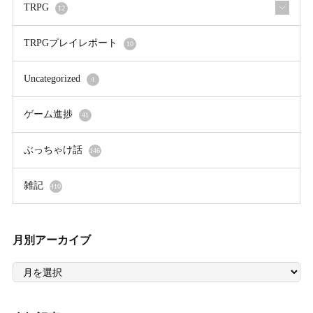
TRPG
12
TRPGプレイレポート
10
Uncategorized
4
ゲーム進捗
41
ぶっちゃけ話
146
雑記
410
月別アーカイブ
月
別
ア
ー
カ
イ