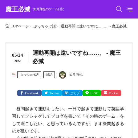
魔王必滅
如月翔也のゲーム日記
ぶっちゃけ話
運動再開は遠いですね……、 - 魔王必滅
TOPページ
運動再開は遠いですね……、 - 魔王
05/24
必滅
2022
ぶっちゃけ話
雑記
如月 翔也
Facebook
Twitter
はてブ
LINE
Pocket
昼間起きて運動をしたい、一日で起きて運動して英語学
習してソシャゲしてブログを書いて「その時のゲーム」を
して過ごしたい、と思っているんですが、まず昼間起きる
のが遠いです。