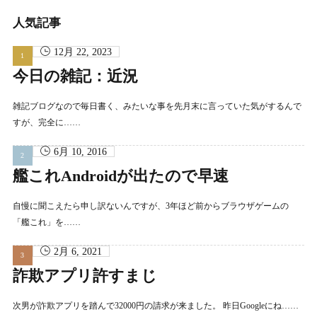
カ
イ
人気記事
ブ
12月 22, 2023
今日の雑記：近況
雑記ブログなので毎日書く、みたいな事を先月末に言っていた気がするんで
すが、完全に……
6月 10, 2016
艦これAndroidが出たので早速
自慢に聞こえたら申し訳ないんですが、3年ほど前からブラウザゲームの
「艦これ」を……
2月 6, 2021
詐欺アプリ許すまじ
次男が詐欺アプリを踏んで32000円の請求が来ました。 昨日Googleにね……