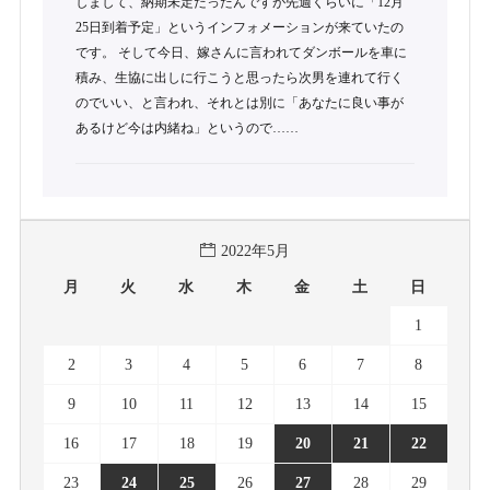
しまして、納期未定だったんですが先週くらいに「12月
25日到着予定」というインフォメーションが来ていたの
です。 そして今日、嫁さんに言われてダンボールを車に
積み、生協に出しに行こうと思ったら次男を連れて行く
のでいい、と言われ、それとは別に「あなたに良い事が
あるけど今は内緒ね」というので……
2022年5月
月
火
水
木
金
土
日
1
2
3
4
5
6
7
8
9
10
11
12
13
14
15
16
17
18
19
20
21
22
23
24
25
26
27
28
29