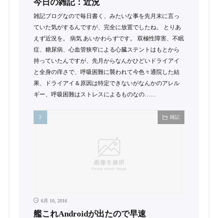
今日の雑記：近況
雑記ブログなので毎日書く、みたいな事を先月末に言っ
ていた気がするんですが、完全に放置でしたね。 とりあ
えず近況を。 病気 あいかわらずです。 双極性障害、不眠
症、糖尿病、心血管狭窄による心臓ステントはもとから
持っていたんですが、先月からなんかひどいドライアイ
と全身の痒さで、呼吸困難に襲われて今色々通院した結
果、ドライアイ＆原因は特定できないがなんかのアレル
ギー、呼吸困難はストレスによるものなの……
雑記
6月 10, 2016
艦これAndroidが出たので早速