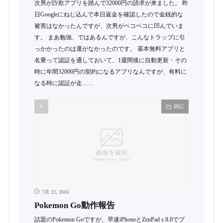
次男が詐欺アプリを踏んで32000円の請求が来ました。 昨
日Googleにねじ込んで本日返金を確認したので金銭的な
被害はなかったんですが、次男がベコベコに凹んでいま
す。 まあ勉強、ではあるんですが、こんなトラップに引
っかかったのは運がなかったのです。 基本無料アプリと
名乗って認証を通しておいて、1週間後に自動更新・その
時に年間32000円の契約になるアプリなんですが、有料に
なる時に認証が走……
雑記
7月 22, 2016
Pokemon Go動作報告
話題のPokemon Goですが、早速iPhoneとZenPad s 8.0でプ