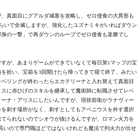
、真面目にグアルダ城塞を攻略し、ゼロ侵食の大異形も
くらいで全滅しますが、強化したユズナミキがいればダウン
渾身の一撃」で再ダウンのループでゼロ侵食も楽勝でし
すが、あまりゲームができていなくて毎日第1マップの宝
箱を拾い、宝箱を3回開けたら帰ってきて寝て終了、みたい
レベリングが終わったらエカテリーナと入れ替えて真面目
リスに赤ひげのスキルを継承して魔術師に転職させてレベ
リーナ・アリスにしたいんですが、現状前衛がラナヴィー
公を刺す場所がなく、刺すとしてもアベニウスを外す選択
捨てられないのでシオウが抜けるんですが、ロマン火力を
が高いので専門職ほどではないけれども魔法で列火力が出せ
。