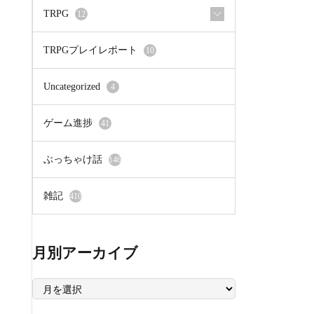
TRPG
12
TRPGプレイレポート
10
Uncategorized
4
ゲーム進捗
41
ぶっちゃけ話
146
雑記
410
月別アーカイブ
月
別
ア
ー