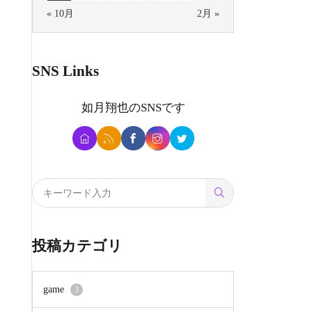
« 10月
2月 »
SNS Links
如月翔也
のSNSです
投稿カテゴリ
game
3