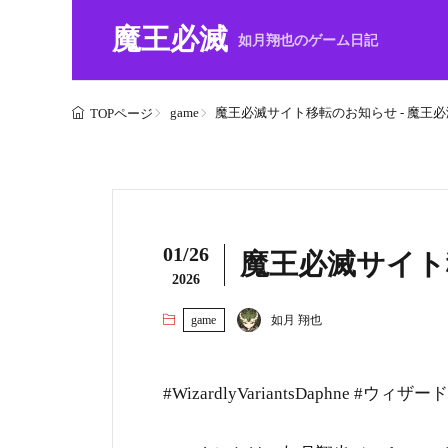
魔王必滅
如月翔也のゲーム日記
game
魔王必滅サイト移転のお知らせ - 魔王必
TOPページ
01/26
魔王必滅サイト
2026
game
如月 翔也
#WizardlyVariantsDaphne 