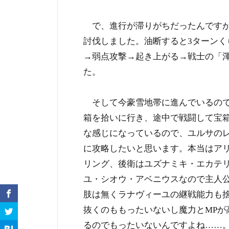
で、進行が滞りがちだったんですが
討伐しました。油断すると3ターン
→弱点攻撃→起き上がる→戦士の「
た。
そして今豪雪地帯に進んでいるので
箱を拾いに行き、途中で戦闘して宝
な感じになっているので、ユルサの
に攻略したいと思います。本当はア
リング、後衛はユズナミキ・エカテ
ユ・シオウ・アベニウスなので主人
肢は無くラナヴィーユの継戦能力も
抜くのももったいないし魔力とMP
るのでもったいないんですよね……