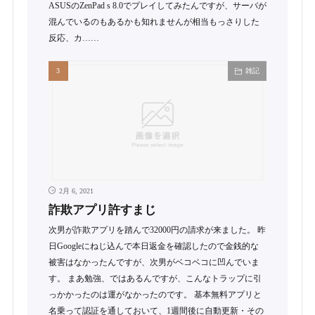
ASUSのZenPad s 8.0でプレイしてみたんですが、サーバが
混んでいるのもあるかも知れませんが相当もっさりした
反応、カ……
雑記
2月 6, 2021
詐欺アプリ許すまじ
次男が詐欺アプリを踏んで32000円の請求が来ました。 昨
日Googleにねじ込んで本日返金を確認したので金銭的な
被害はなかったんですが、次男がベコベコに凹んでいま
す。 まあ勉強、ではあるんですが、こんなトラップに引
っかかったのは運がなかったのです。 基本無料アプリと
名乗って認証を通しておいて、1週間後に自動更新・その