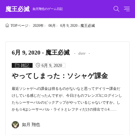
魔王必滅
如月翔也のゲーム日記
2020年
06月
6月 9, 2020 - 魔王必滅
TOPページ
6月 9, 2020 - 魔王必滅
date
雑記
6月 9, 2020
やってしまった：ソシャゲ課金
最近ソシャゲへの課金は得るものがないなと思ってデイリー課金だ
けしている感じだったんですが、今日けものフレンズ3にログインし
たらシーサーバルのピックアップがやっているじゃないですか。し
かも☆4はシーサーバル・ライトとレフティだけの排出で☆4……
如月 翔也