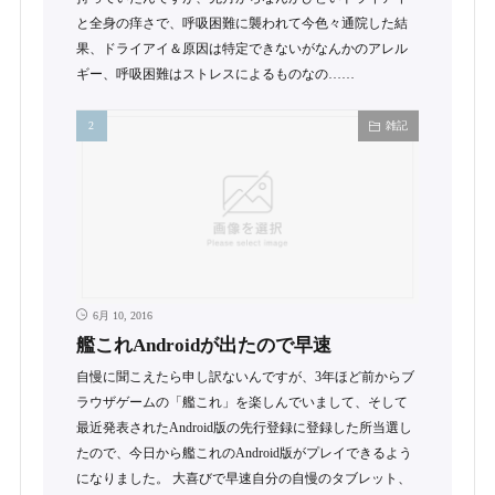
と全身の痒さで、呼吸困難に襲われて今色々通院した結
果、ドライアイ＆原因は特定できないがなんかのアレル
ギー、呼吸困難はストレスによるものなの……
雑記
6月 10, 2016
艦これAndroidが出たので早速
自慢に聞こえたら申し訳ないんですが、3年ほど前からブ
ラウザゲームの「艦これ」を楽しんでいまして、そして
最近発表されたAndroid版の先行登録に登録した所当選し
たので、今日から艦これのAndroid版がプレイできるよう
になりました。 大喜びで早速自分の自慢のタブレット、