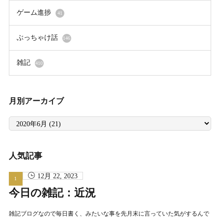
ゲーム進捗
41
ぶっちゃけ話
146
雑記
410
月別アーカイブ
月
別
ア
ー
カ
イ
人気記事
ブ
12月 22, 2023
今日の雑記：近況
雑記ブログなので毎日書く、みたいな事を先月末に言っていた気がするんで