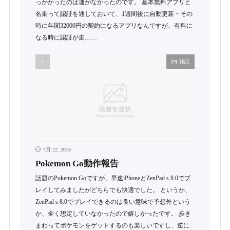
っかかったのは運がなかったのです。 基本無料アプリと
名乗って認証を通しておいて、1週間後に自動更新・その
時に年間32000円の契約になるアプリなんですが、有料に
なる時に認証が走……
雑記
7月 22, 2016
Pokemon Go動作報告
話題のPokemon Goですが、早速iPhoneとZenPad s 8.0でプ
レイしてみましたがどちらでも快適でした。 というか、
ZenPad s 8.0でプレイできるのは良い意味で予想外という
か、全く想定していなかったので嬉しかったです。 歩き
まわってポケモンをゲットするのも楽しいですし、逆に