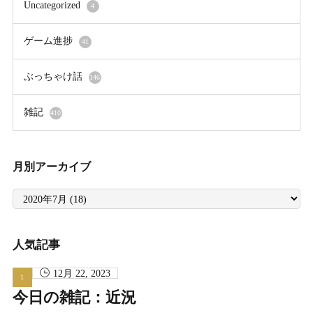
Uncategorized
4
ゲーム進捗
41
ぶっちゃけ話
146
雑記
410
月別アーカイブ
月
別
ア
ー
カ
イ
人気記事
ブ
12月 22, 2023
今日の雑記：近況