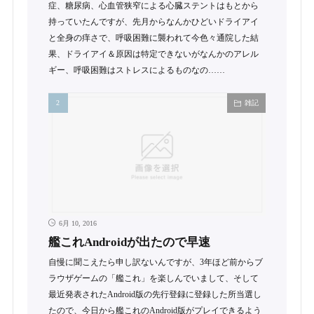
症、糖尿病、心血管狭窄による心臓ステントはもとから
持っていたんですが、先月からなんかひどいドライアイ
と全身の痒さで、呼吸困難に襲われて今色々通院した結
果、ドライアイ＆原因は特定できないがなんかのアレル
ギー、呼吸困難はストレスによるものなの……
雑記
6月 10, 2016
艦これAndroidが出たので早速
自慢に聞こえたら申し訳ないんですが、3年ほど前からブ
ラウザゲームの「艦これ」を楽しんでいまして、そして
最近発表されたAndroid版の先行登録に登録した所当選し
たので、今日から艦これのAndroid版がプレイできるよう