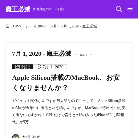
魔王必滅
如月翔也のゲーム日記
2020年
07月
7月 1, 2020 - 魔王必滅
TOPページ
7月 1, 2020 - 魔王必滅
date
雑記
7月 1, 2020
Apple Silicon搭載のMacBook、お安
くなりませんか？
ガジェット関係なんですが与太話なのでこっちで。 Apple Silicon搭載
のMacが今年中に出るという話なんですが、MacBookの形のやつお安
く出ないですかね？ CPUだけで言うとA13の入ったiPhoneSE（第2世
代）が5万……
如月 翔也