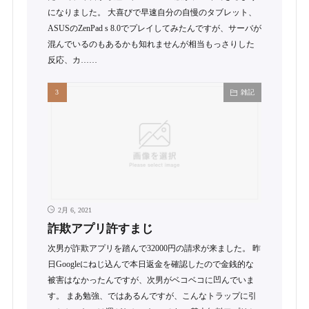
になりました。 大喜びで早速自分の自慢のタブレット、
ASUSのZenPad s 8.0でプレイしてみたんですが、サーバが
混んでいるのもあるかも知れませんが相当もっさりした
反応、カ……
雑記
2月 6, 2021
詐欺アプリ許すまじ
次男が詐欺アプリを踏んで32000円の請求が来ました。 昨
日Googleにねじ込んで本日返金を確認したので金銭的な
被害はなかったんですが、次男がベコベコに凹んでいま
す。 まあ勉強、ではあるんですが、こんなトラップに引