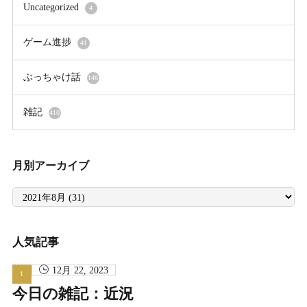
Uncategorized
4
ゲーム進捗
41
ぶっちゃけ話
146
雑記
410
月別アーカイブ
月
別
ア
ー
カ
イ
人気記事
ブ
12月 22, 2023
今日の雑記：近況