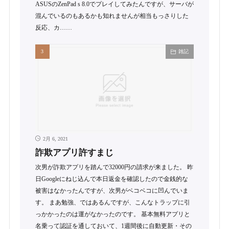
ASUSのZenPad s 8.0でプレイしてみたんですが、サーバが
混んでいるのもあるかも知れませんが相当もっさりした
反応、カ……
雑記
2月 6, 2021
詐欺アプリ許すまじ
次男が詐欺アプリを踏んで32000円の請求が来ました。 昨
日Googleにねじ込んで本日返金を確認したので金銭的な
被害はなかったんですが、次男がベコベコに凹んでいま
す。 まあ勉強、ではあるんですが、こんなトラップに引
っかかったのは運がなかったのです。 基本無料アプリと
名乗って認証を通しておいて、1週間後に自動更新・その