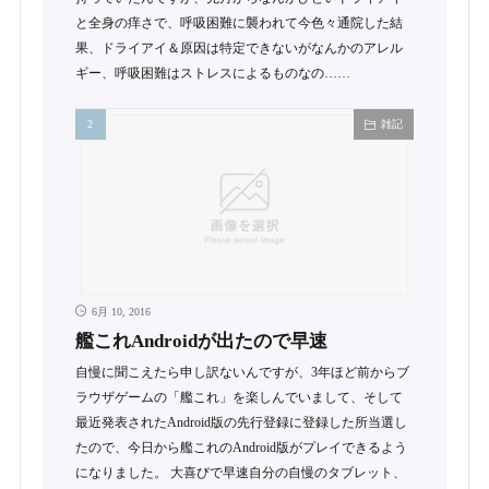
と全身の痒さで、呼吸困難に襲われて今色々通院した結
果、ドライアイ＆原因は特定できないがなんかのアレル
ギー、呼吸困難はストレスによるものなの……
雑記
6月 10, 2016
艦これAndroidが出たので早速
自慢に聞こえたら申し訳ないんですが、3年ほど前からブ
ラウザゲームの「艦これ」を楽しんでいまして、そして
最近発表されたAndroid版の先行登録に登録した所当選し
たので、今日から艦これのAndroid版がプレイできるよう
になりました。 大喜びで早速自分の自慢のタブレット、