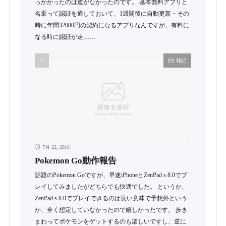
っかかったのは運がなかったのです。 基本無料アプリと
名乗って認証を通しておいて、1週間後に自動更新・その
時に年間32000円の契約になるアプリなんですが、有料に
なる時に認証が走……
雑記
7月 22, 2016
Pokemon Go動作報告
話題のPokemon Goですが、早速iPhoneとZenPad s 8.0でプ
レイしてみましたがどちらでも快適でした。 というか、
ZenPad s 8.0でプレイできるのは良い意味で予想外という
か、全く想定していなかったので嬉しかったです。 歩き
まわってポケモンをゲットするのも楽しいですし、逆に