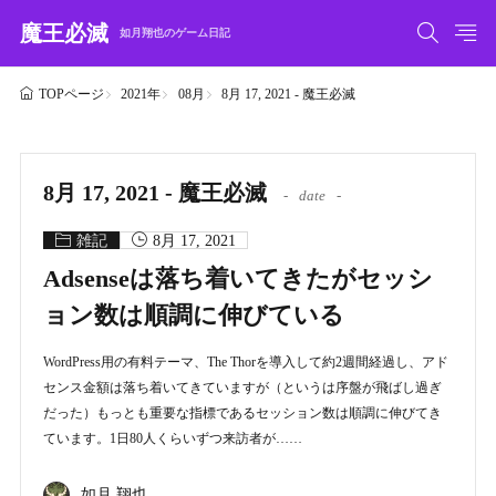
魔王必滅
如月翔也のゲーム日記
2021年
08月
8月 17, 2021 - 魔王必滅
TOPページ
8月 17, 2021 - 魔王必滅
date
雑記
8月 17, 2021
Adsenseは落ち着いてきたがセッシ
ョン数は順調に伸びている
WordPress用の有料テーマ、The Thorを導入して約2週間経過し、アド
センス金額は落ち着いてきていますが（というは序盤が飛ばし過ぎ
だった）もっとも重要な指標であるセッション数は順調に伸びてき
ています。1日80人くらいずつ来訪者が……
如月 翔也