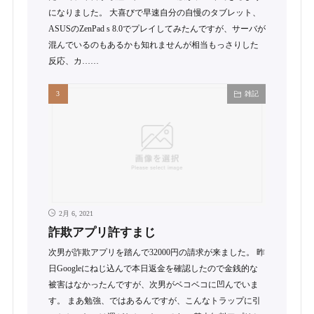
になりました。 大喜びで早速自分の自慢のタブレット、
ASUSのZenPad s 8.0でプレイしてみたんですが、サーバが
混んでいるのもあるかも知れませんが相当もっさりした
反応、カ……
雑記
2月 6, 2021
詐欺アプリ許すまじ
次男が詐欺アプリを踏んで32000円の請求が来ました。 昨
日Googleにねじ込んで本日返金を確認したので金銭的な
被害はなかったんですが、次男がベコベコに凹んでいま
す。 まあ勉強、ではあるんですが、こんなトラップに引