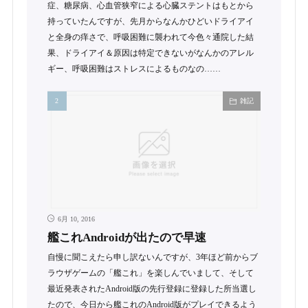
症、糖尿病、心血管狭窄による心臓ステントはもとから
持っていたんですが、先月からなんかひどいドライアイ
と全身の痒さで、呼吸困難に襲われて今色々通院した結
果、ドライアイ＆原因は特定できないがなんかのアレル
ギー、呼吸困難はストレスによるものなの……
雑記
6月 10, 2016
艦これAndroidが出たので早速
自慢に聞こえたら申し訳ないんですが、3年ほど前からブ
ラウザゲームの「艦これ」を楽しんでいまして、そして
最近発表されたAndroid版の先行登録に登録した所当選し
たので、今日から艦これのAndroid版がプレイできるよう