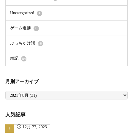
Uncategorized
4
ゲーム進捗
41
ぶっちゃけ話
146
雑記
410
月別アーカイブ
月
別
ア
ー
カ
イ
人気記事
ブ
12月 22, 2023