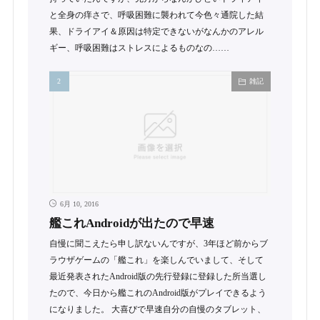
と全身の痒さで、呼吸困難に襲われて今色々通院した結
果、ドライアイ＆原因は特定できないがなんかのアレル
ギー、呼吸困難はストレスによるものなの……
雑記
6月 10, 2016
艦これAndroidが出たので早速
自慢に聞こえたら申し訳ないんですが、3年ほど前からブ
ラウザゲームの「艦これ」を楽しんでいまして、そして
最近発表されたAndroid版の先行登録に登録した所当選し
たので、今日から艦これのAndroid版がプレイできるよう
になりました。 大喜びで早速自分の自慢のタブレット、