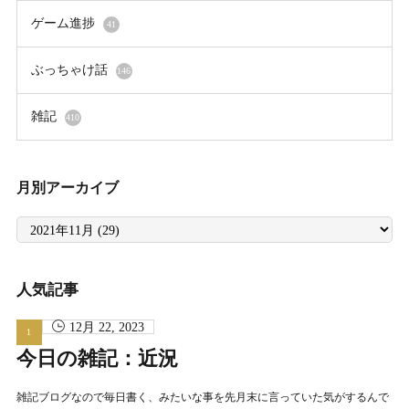
ゲーム進捗
41
ぶっちゃけ話
146
雑記
410
月別アーカイブ
月
別
ア
ー
カ
イ
人気記事
ブ
12月 22, 2023
今日の雑記：近況
雑記ブログなので毎日書く、みたいな事を先月末に言っていた気がするんで