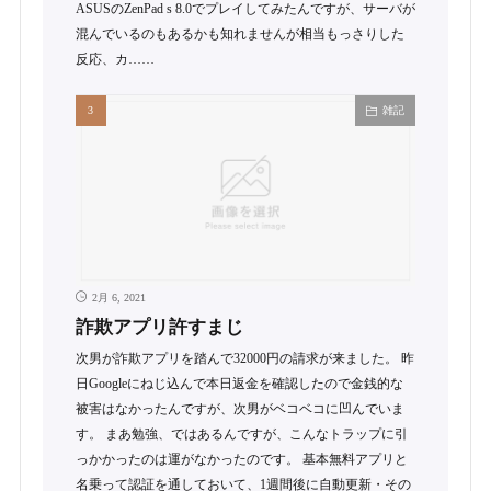
ASUSのZenPad s 8.0でプレイしてみたんですが、サーバが
混んでいるのもあるかも知れませんが相当もっさりした
反応、カ……
雑記
2月 6, 2021
詐欺アプリ許すまじ
次男が詐欺アプリを踏んで32000円の請求が来ました。 昨
日Googleにねじ込んで本日返金を確認したので金銭的な
被害はなかったんですが、次男がベコベコに凹んでいま
す。 まあ勉強、ではあるんですが、こんなトラップに引
っかかったのは運がなかったのです。 基本無料アプリと
名乗って認証を通しておいて、1週間後に自動更新・その