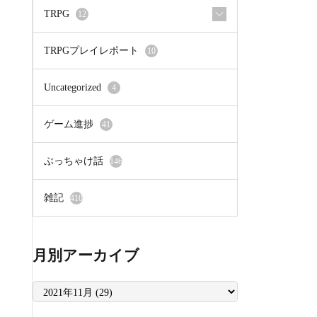
TRPG
12
TRPGプレイレポート
10
Uncategorized
4
ゲーム進捗
41
ぶっちゃけ話
146
雑記
410
月別アーカイブ
月
別
ア
ー