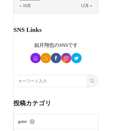
« 10月
12月 »
SNS Links
如月翔也
のSNSです
投稿カテゴリ
game
3