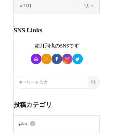
« 11月
1月 »
SNS Links
如月翔也
のSNSです
投稿カテゴリ
game
3