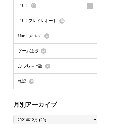
TRPG
12
TRPGプレイレポート
10
Uncategorized
4
ゲーム進捗
41
ぶっちゃけ話
146
雑記
410
月別アーカイブ
月
別
ア
ー