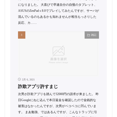
になりました。 大喜びで早速自分の自慢のタブレット、
ASUSのZenPad s 8.0でプレイしてみたんですが、サーバが
混んでいるのもあるかも知れませんが相当もっさりした
反応、カ……
雑記
2月 6, 2021
詐欺アプリ許すまじ
次男が詐欺アプリを踏んで32000円の請求が来ました。 昨
日Googleにねじ込んで本日返金を確認したので金銭的な
被害はなかったんですが、次男がベコベコに凹んでいま
す。 まあ勉強、ではあるんですが、こんなトラップに引