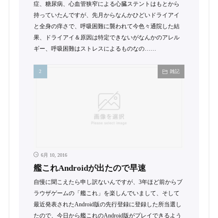
症、糖尿病、心血管狭窄による心臓ステントはもとから
持っていたんですが、先月からなんかひどいドライアイ
と全身の痒さで、呼吸困難に襲われて今色々通院した結
果、ドライアイ＆原因は特定できないがなんかのアレル
ギー、呼吸困難はストレスによるものなの……
雑記
6月 10, 2016
艦これAndroidが出たので早速
自慢に聞こえたら申し訳ないんですが、3年ほど前からブ
ラウザゲームの「艦これ」を楽しんでいまして、そして
最近発表されたAndroid版の先行登録に登録した所当選し
たので、今日から艦これのAndroid版がプレイできるよう