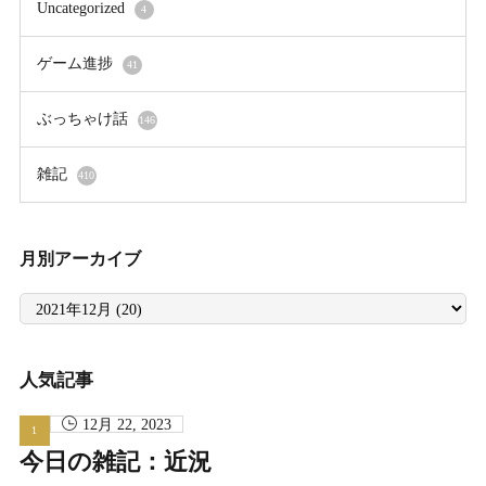
Uncategorized
4
ゲーム進捗
41
ぶっちゃけ話
146
雑記
410
月別アーカイブ
月
別
ア
ー
カ
イ
人気記事
ブ
12月 22, 2023
今日の雑記：近況