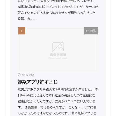
になりました。 大喜びで早速自分の自慢のタブレット、
ASUSのZenPad s 8.0でプレイしてみたんですが、サーバが
混んでいるのもあるかも知れませんが相当もっさりした
反応、カ……
雑記
2月 6, 2021
詐欺アプリ許すまじ
次男が詐欺アプリを踏んで32000円の請求が来ました。 昨
日Googleにねじ込んで本日返金を確認したので金銭的な
被害はなかったんですが、次男がベコベコに凹んでいま
す。 まあ勉強、ではあるんですが、こんなトラップに引
っかかったのは運がなかったのです。 基本無料アプリと