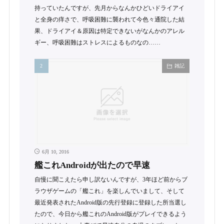
持っていたんですが、先月からなんかひどいドライアイ
と全身の痒さで、呼吸困難に襲われて今色々通院した結
果、ドライアイ＆原因は特定できないがなんかのアレル
ギー、呼吸困難はストレスによるものなの……
雑記
6月 10, 2016
艦これAndroidが出たので早速
自慢に聞こえたら申し訳ないんですが、3年ほど前からブ
ラウザゲームの「艦これ」を楽しんでいまして、そして
最近発表されたAndroid版の先行登録に登録した所当選し
たので、今日から艦これのAndroid版がプレイできるよう