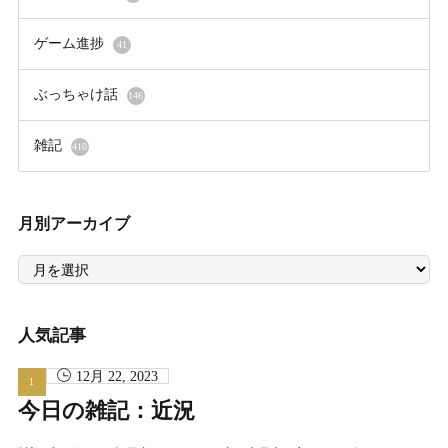
ゲーム進捗
41
ぶっちゃけ話
146
雑記
410
月別アーカイブ
月
別
ア
ー
カ
イ
人気記事
ブ
12月 22, 2023
今日の雑記：近況