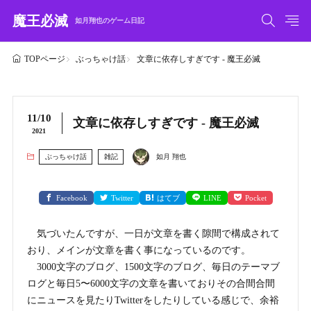
魔王必滅
如月翔也のゲーム日記
ぶっちゃけ話
文章に依存しすぎです - 魔王必滅
TOPページ
11/10
文章に依存しすぎです - 魔王必滅
2021
ぶっちゃけ話
雑記
如月 翔也
Facebook
Twitter
はてブ
LINE
Pocket
気づいたんですが、一日が文章を書く隙間で構成されて
おり、メインが文章を書く事になっているのです。
3000文字のブログ、1500文字のブログ、毎日のテーマブ
ログと毎日5〜6000文字の文章を書いておりその合間合間
にニュースを見たりTwitterをしたりしている感じで、余裕