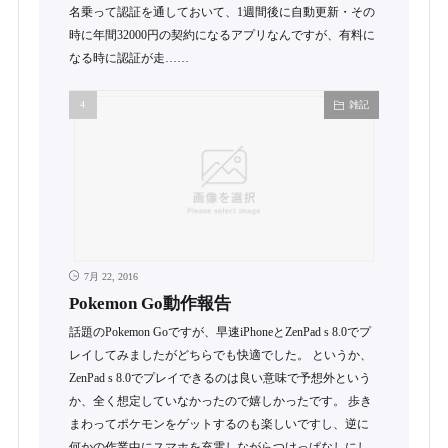
名乗って認証を通しておいて、1週間後に自動更新・その
時に年間32000円の契約になるアプリなんですが、有料に
なる時に認証が走……
雑記
7月 22, 2016
Pokemon Go動作報告
話題のPokemon Goですが、早速iPhoneとZenPad s 8.0でプ
レイしてみましたがどちらでも快適でした。 というか、
ZenPad s 8.0でプレイできるのは良い意味で予想外という
か、全く想定していなかったので嬉しかったです。 歩き
まわってポケモンをゲットするのも楽しいですし、逆に
何かの作業中にスマホを充電しながらつけっぱなしにし