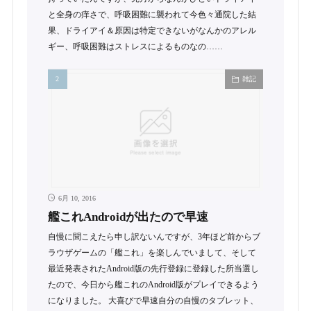
と全身の痒さで、呼吸困難に襲われて今色々通院した結
果、ドライアイ＆原因は特定できないがなんかのアレル
ギー、呼吸困難はストレスによるものなの……
雑記
6月 10, 2016
艦これAndroidが出たので早速
自慢に聞こえたら申し訳ないんですが、3年ほど前からブ
ラウザゲームの「艦これ」を楽しんでいまして、そして
最近発表されたAndroid版の先行登録に登録した所当選し
たので、今日から艦これのAndroid版がプレイできるよう
になりました。 大喜びで早速自分の自慢のタブレット、