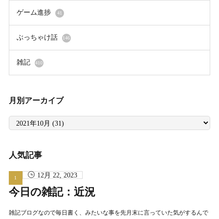
ゲーム進捗
41
ぶっちゃけ話
146
雑記
410
月別アーカイブ
月
別
ア
ー
カ
イ
人気記事
ブ
12月 22, 2023
今日の雑記：近況
雑記ブログなので毎日書く、みたいな事を先月末に言っていた気がするんで