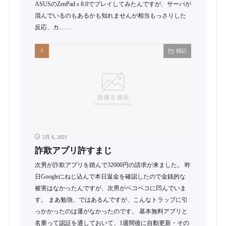
ASUSのZenPad s 8.0でプレイしてみたんですが、サーバが
混んでいるのもあるかも知れませんが相当もっさりした
反応、カ……
雑記
2月 6, 2021
詐欺アプリ許すまじ
次男が詐欺アプリを踏んで32000円の請求が来ました。 昨
日Googleにねじ込んで本日返金を確認したので金銭的な
被害はなかったんですが、次男がベコベコに凹んでいま
す。 まあ勉強、ではあるんですが、こんなトラップに引
っかかったのは運がなかったのです。 基本無料アプリと
名乗って認証を通しておいて、1週間後に自動更新・その