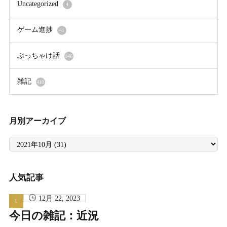
Uncategorized
4
ゲーム進捗
41
ぶっちゃけ話
146
雑記
410
月別アーカイブ
月
別
ア
ー
カ
イ
人気記事
ブ
12月 22, 2023
今日の雑記：近況