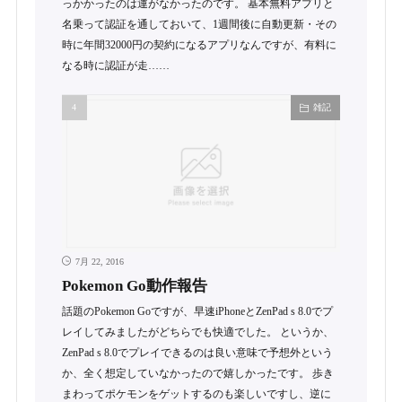
っかかったのは運がなかったのです。 基本無料アプリと
名乗って認証を通しておいて、1週間後に自動更新・その
時に年間32000円の契約になるアプリなんですが、有料に
なる時に認証が走……
雑記
7月 22, 2016
Pokemon Go動作報告
話題のPokemon Goですが、早速iPhoneとZenPad s 8.0でプ
レイしてみましたがどちらでも快適でした。 というか、
ZenPad s 8.0でプレイできるのは良い意味で予想外という
か、全く想定していなかったので嬉しかったです。 歩き
まわってポケモンをゲットするのも楽しいですし、逆に