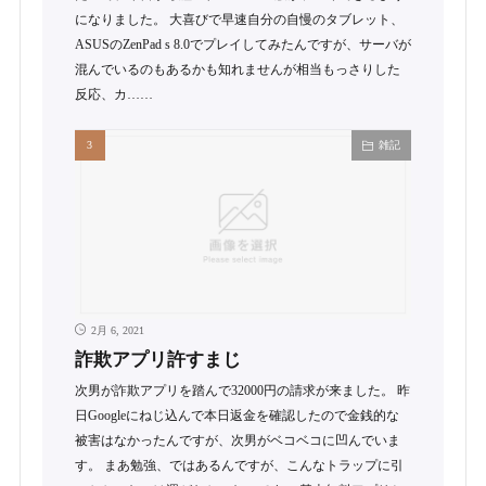
になりました。 大喜びで早速自分の自慢のタブレット、
ASUSのZenPad s 8.0でプレイしてみたんですが、サーバが
混んでいるのもあるかも知れませんが相当もっさりした
反応、カ……
雑記
2月 6, 2021
詐欺アプリ許すまじ
次男が詐欺アプリを踏んで32000円の請求が来ました。 昨
日Googleにねじ込んで本日返金を確認したので金銭的な
被害はなかったんですが、次男がベコベコに凹んでいま
す。 まあ勉強、ではあるんですが、こんなトラップに引