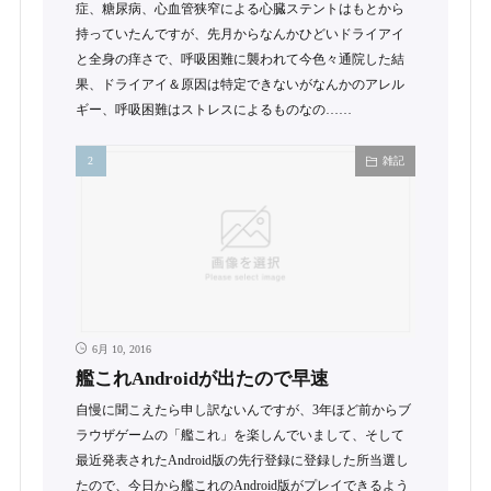
症、糖尿病、心血管狭窄による心臓ステントはもとから
持っていたんですが、先月からなんかひどいドライアイ
と全身の痒さで、呼吸困難に襲われて今色々通院した結
果、ドライアイ＆原因は特定できないがなんかのアレル
ギー、呼吸困難はストレスによるものなの……
雑記
6月 10, 2016
艦これAndroidが出たので早速
自慢に聞こえたら申し訳ないんですが、3年ほど前からブ
ラウザゲームの「艦これ」を楽しんでいまして、そして
最近発表されたAndroid版の先行登録に登録した所当選し
たので、今日から艦これのAndroid版がプレイできるよう