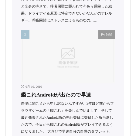
と全身の痒さで、呼吸困難に襲われて今色々通院した結
果、ドライアイ＆原因は特定できないがなんかのアレル
ギー、呼吸困難はストレスによるものなの……
雑記
6月 10, 2016
艦これAndroidが出たので早速
自慢に聞こえたら申し訳ないんですが、3年ほど前からブ
ラウザゲームの「艦これ」を楽しんでいまして、そして
最近発表されたAndroid版の先行登録に登録した所当選し
たので、今日から艦これのAndroid版がプレイできるよう
になりました。 大喜びで早速自分の自慢のタブレット、