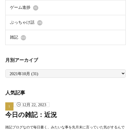
ゲーム進捗
41
ぶっちゃけ話
146
雑記
410
月別アーカイブ
月
別
ア
ー
カ
イ
人気記事
ブ
12月 22, 2023
今日の雑記：近況
雑記ブログなので毎日書く、みたいな事を先月末に言っていた気がするんで