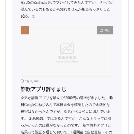
ASUSのZenPad s 8.0でプレイしてみたんですが、サーバが
混んでいるのもあるかも知れませんが相当もっさりした
反応、カ……
雑記
2月 6, 2021
詐欺アプリ許すまじ
次男が詐欺アプリを踏んで32000円の請求が来ました。 昨
日Googleにねじ込んで本日返金を確認したので金銭的な
被害はなかったんですが、次男がベコベコに凹んでいま
す。 まあ勉強、ではあるんですが、こんなトラップに引
っかかったのは運がなかったのです。 基本無料アプリと
名乗って認証を通しておいて、1週間後に自動更新・その