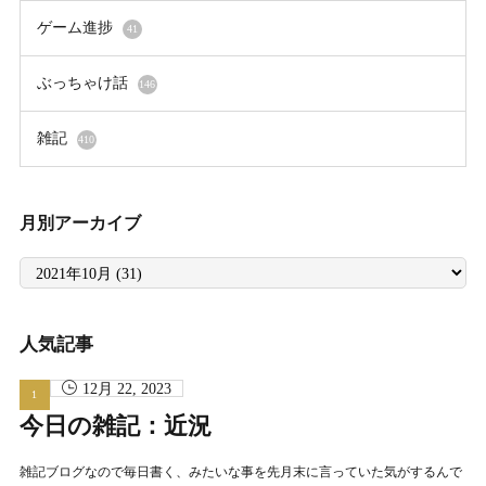
ゲーム進捗
41
ぶっちゃけ話
146
雑記
410
月別アーカイブ
月
別
ア
ー
カ
イ
人気記事
ブ
12月 22, 2023
今日の雑記：近況
雑記ブログなので毎日書く、みたいな事を先月末に言っていた気がするんで