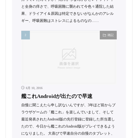
と全身の痒さで、呼吸困難に襲われて今色々通院した結
果、ドライアイ＆原因は特定できないがなんかのアレル
ギー、呼吸困難はストレスによるものなの……
雑記
6月 10, 2016
艦これAndroidが出たので早速
自慢に聞こえたら申し訳ないんですが、3年ほど前からブ
ラウザゲームの「艦これ」を楽しんでいまして、そして
最近発表されたAndroid版の先行登録に登録した所当選し
たので、今日から艦これのAndroid版がプレイできるよう
になりました。 大喜びで早速自分の自慢のタブレット、