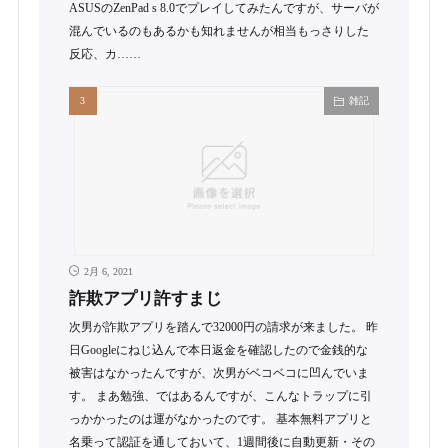
ASUSのZenPad s 8.0でプレイしてみたんですが、サーバが
混んでいるのもあるかも知れませんが相当もっさりした
反応、カ……
雑記
2月 6, 2021
詐欺アプリ許すまじ
次男が詐欺アプリを踏んで32000円の請求が来ました。 昨
日Googleにねじ込んで本日返金を確認したので金銭的な
被害はなかったんですが、次男がベコベコに凹んでいま
す。 まあ勉強、ではあるんですが、こんなトラップに引
っかかったのは運がなかったのです。 基本無料アプリと
名乗って認証を通しておいて、1週間後に自動更新・その